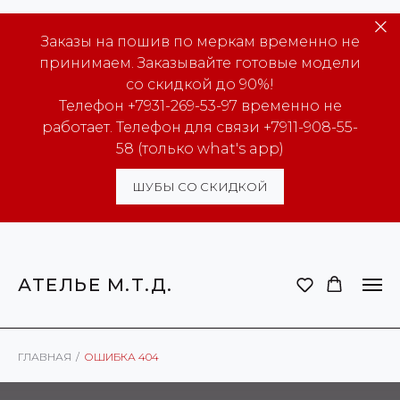
Заказы на пошив по меркам временно не
принимаем. Заказывайте готовые модели
со скидкой до 90%!
Телефон +7931-269-53-97 временно не
работает. Телефон для связи +7911-908-55-
58 (только what's app)
ШУБЫ СО СКИДКОЙ
АТЕЛЬЕ М.Т.Д.
ГЛАВНАЯ
/
ОШИБКА 404